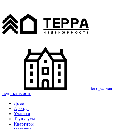
Загородная
недвижимость
Дома
Аренда
Участки
Таунхаусы
Квартиры