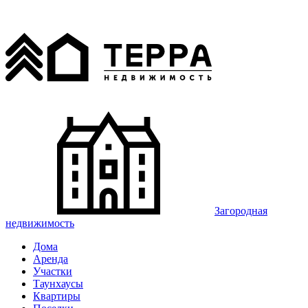
Загородная
недвижимость
Дома
Аренда
Участки
Таунхаусы
Квартиры