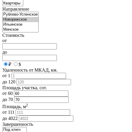
Направление
Стоимость
от
до
₽
$
Удаленность от МКАД, км.
от
1
до
120
Площадь участка, сот.
от
60
до
70
2
Площадь, м
от
111
до
4022
Завершенность