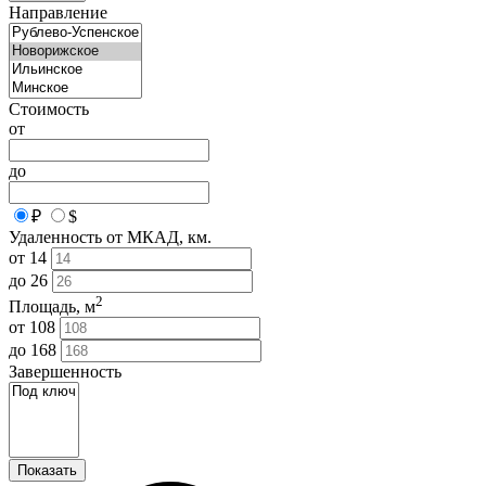
Направление
Стоимость
от
до
₽
$
Удаленность от МКАД, км.
от
14
до
26
2
Площадь, м
от
108
до
168
Завершенность
Показать