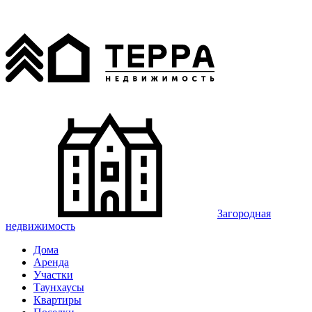
Загородная
недвижимость
Дома
Аренда
Участки
Таунхаусы
Квартиры