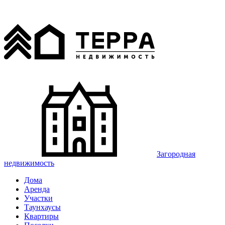
Загородная
недвижимость
Дома
Аренда
Участки
Таунхаусы
Квартиры