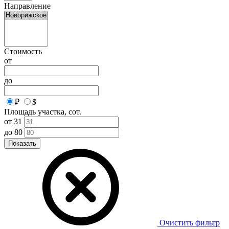
Направление
Стоимость
от
до
₽
$
Площадь участка, сот.
от
31
до
80
Показать
Очистить фильтр