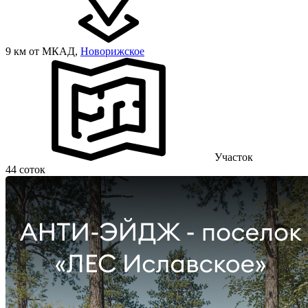
9 км от МКАД,
Новорижское
Участок
44 соток