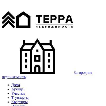
Загородная
недвижимость
Дома
Аренда
Участки
Таунхаусы
Квартиры