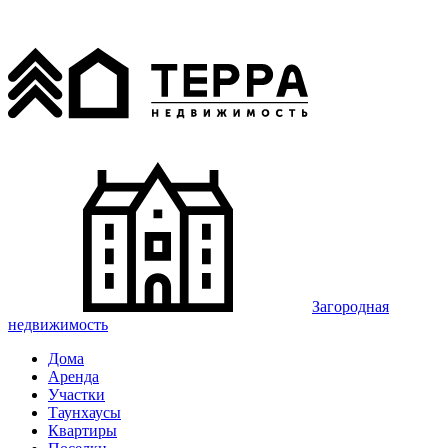
Загородная
недвижимость
Дома
Аренда
Участки
Таунхаусы
Квартиры