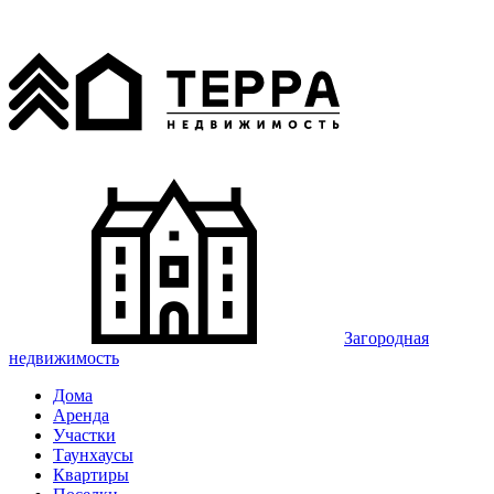
Загородная
недвижимость
Дома
Аренда
Участки
Таунхаусы
Квартиры