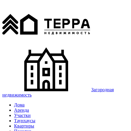
Загородная
недвижимость
Дома
Аренда
Участки
Таунхаусы
Квартиры