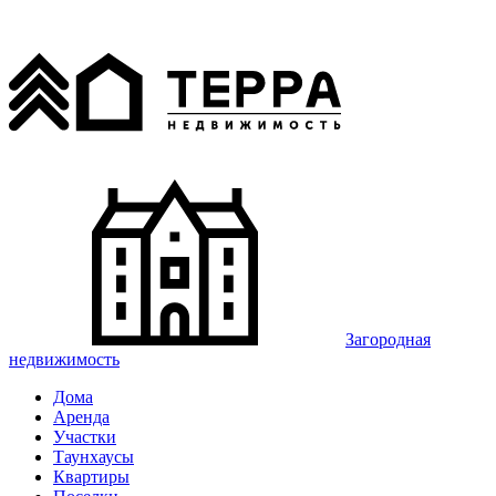
Загородная
недвижимость
Дома
Аренда
Участки
Таунхаусы
Квартиры