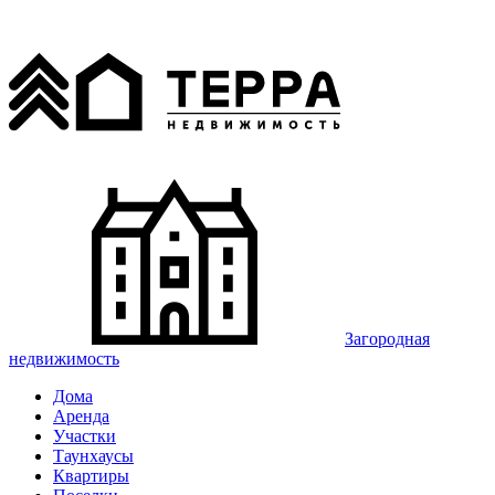
Загородная
недвижимость
Дома
Аренда
Участки
Таунхаусы
Квартиры