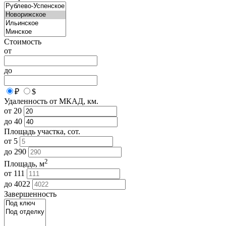
Стоимость
от
до
₽
$
Удаленность от МКАД, км.
от
20
до
40
Площадь участка, сот.
от
5
до
290
2
Площадь, м
от
111
до
4022
Завершенность