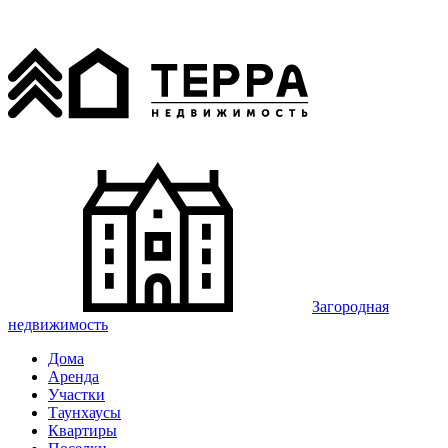
Загородная
недвижимость
Дома
Аренда
Участки
Таунхаусы
Квартиры