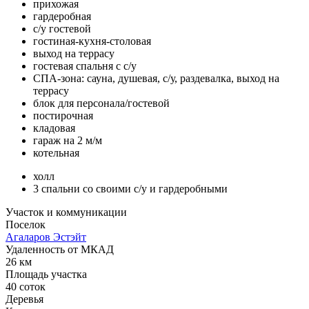
прихожая
гардеробная
с/у гостевой
гостиная-кухня-столовая
выход на террасу
гостевая спальня с с/у
СПА-зона: сауна, душевая, с/у, раздевалка, выход на
террасу
блок для персонала/гостевой
постирочная
кладовая
гараж на 2 м/м
котельная
холл
3 спальни со своими с/у и гардеробными
Участок и коммуникации
Поселок
Агаларов Эстэйт
Удаленность от МКАД
26 км
Площадь участка
40 соток
Деревья