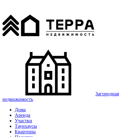
Загородная
недвижимость
Дома
Аренда
Участки
Таунхаусы
Квартиры