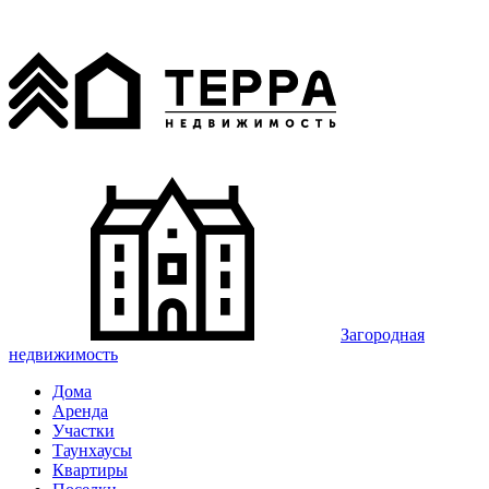
Загородная
недвижимость
Дома
Аренда
Участки
Таунхаусы
Квартиры