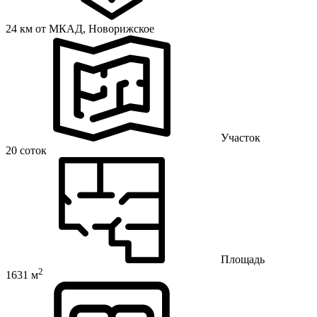
24 км от МКАД,
Новорижское
Участок
20 соток
Площадь
2
1631 м