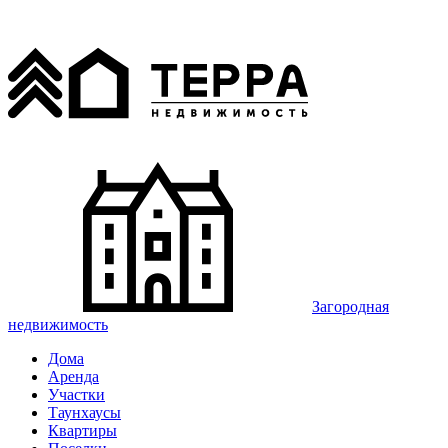
Загородная
недвижимость
Дома
Аренда
Участки
Таунхаусы
Квартиры