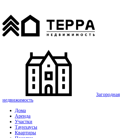
Загородная
недвижимость
Дома
Аренда
Участки
Таунхаусы
Квартиры