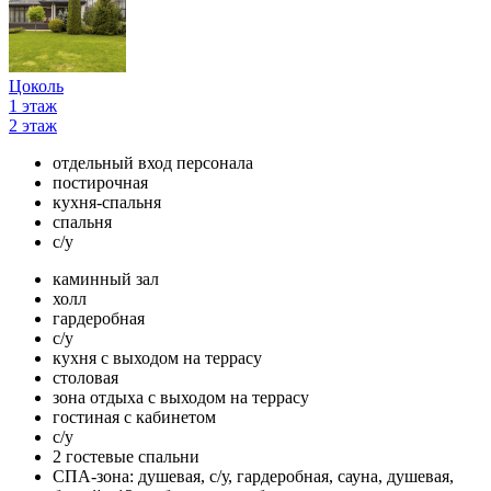
Цоколь
1 этаж
2 этаж
отдельный вход персонала
постирочная
кухня-спальня
спальня
с/у
каминный зал
холл
гардеробная
с/у
кухня с выходом на террасу
столовая
зона отдыха с выходом на террасу
гостиная с кабинетом
с/у
2 гостевые спальни
СПА-зона: душевая, с/у, гардеробная, сауна, душевая,