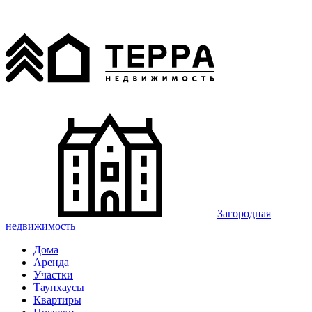
Загородная
недвижимость
Дома
Аренда
Участки
Таунхаусы
Квартиры