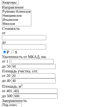
Направление
Стоимость
от
до
₽
$
Удаленность от МКАД, км.
от
1
до
50
Площадь участка, сот.
от
20
до
40
2
Площадь, м
от
401
до
500
Завершенность