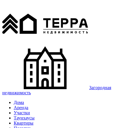
Загородная
недвижимость
Дома
Аренда
Участки
Таунхаусы
Квартиры