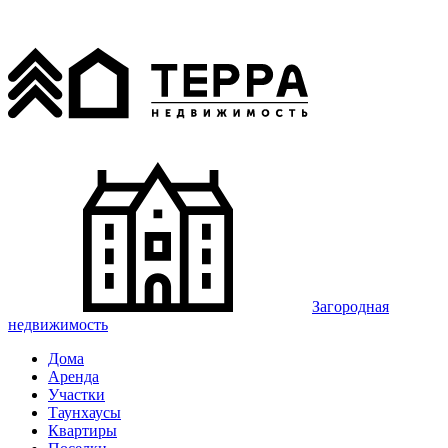
Загородная
недвижимость
Дома
Аренда
Участки
Таунхаусы
Квартиры