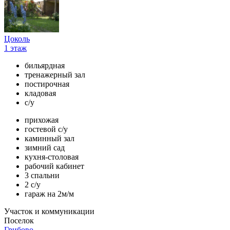
Цоколь
1 этаж
бильярдная
тренажерный зал
постирочная
кладовая
с/у
прихожая
гостевой с/у
каминный зал
зимний сад
кухня-столовая
рабочий кабинет
3 спальни
2 с/у
гараж на 2м/м
Участок и коммуникации
Поселок
Грибово