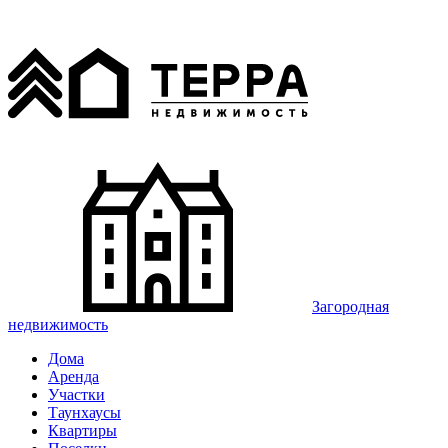
Загородная
недвижимость
Дома
Аренда
Участки
Таунхаусы
Квартиры