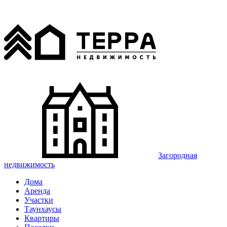
Загородная
недвижимость
Дома
Аренда
Участки
Таунхаусы
Квартиры