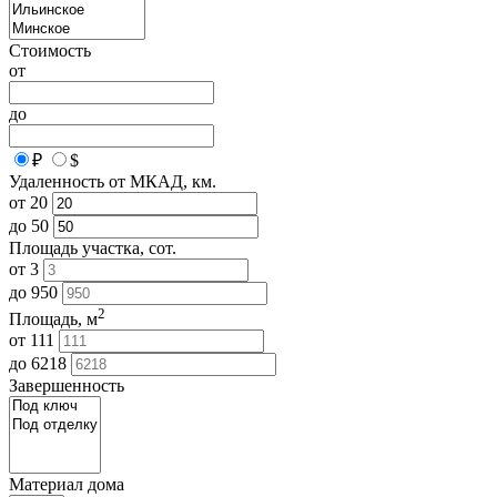
Стоимость
от
до
₽
$
Удаленность от МКАД, км.
от
20
до
50
Площадь участка, сот.
от
3
до
950
2
Площадь, м
от
111
до
6218
Завершенность
Материал дома