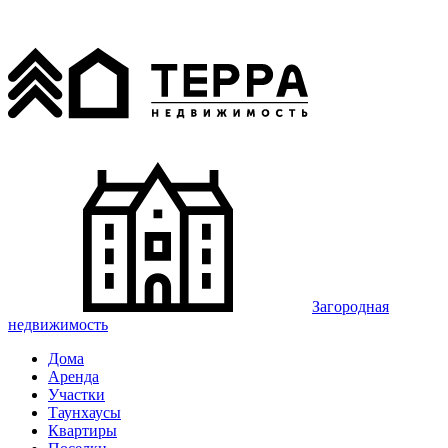
Загородная
недвижимость
Дома
Аренда
Участки
Таунхаусы
Квартиры