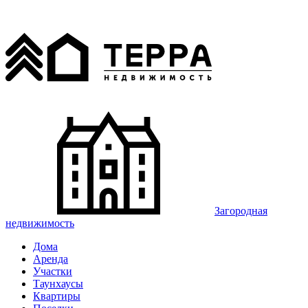
Загородная
недвижимость
Дома
Аренда
Участки
Таунхаусы
Квартиры