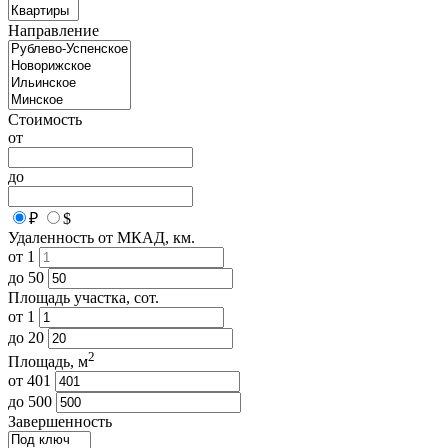
Направление
Стоимость
от
до
₽
$
Удаленность от МКАД, км.
от
1
до
50
Площадь участка, сот.
от
1
до
20
2
Площадь, м
от
401
до
500
Завершенность