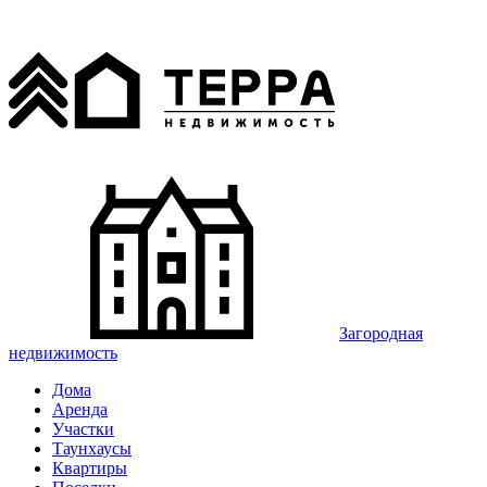
Загородная
недвижимость
Дома
Аренда
Участки
Таунхаусы
Квартиры