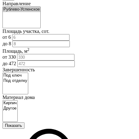
Направление
Площадь участка, сот.
от
6
до
8
2
Площадь, м
от
330
до
472
Завершенность
Материал дома
Показать