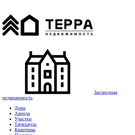
Загородная
недвижимость
Дома
Аренда
Участки
Таунхаусы
Квартиры