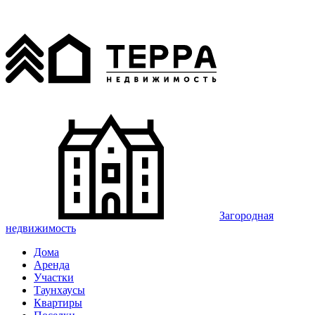
Загородная
недвижимость
Дома
Аренда
Участки
Таунхаусы
Квартиры