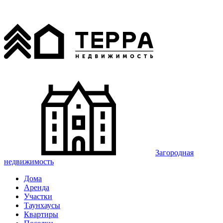
Загородная
недвижимость
Дома
Аренда
Участки
Таунхаусы
Квартиры