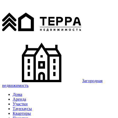
Загородная
недвижимость
Дома
Аренда
Участки
Таунхаусы
Квартиры