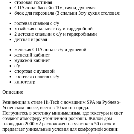
столовая-гостиная
СПА-зона: бассейн 11м, сауна, душевая
блок для персонала (3 спальни 3с/у кухня столовая)
гостевая спальня с с/у
хозяйская спальня с с/у и гардеробной
2 детские спальни с с/у и гардеробными
детская игровая
женская СПА-зона с с/у и душевой
женский кабинет
мужской кабинет
с/у
спортзал с душевой
гостевая спальня с с/у
кинотеатр
Описание
Резиденция в стиле Hi-Tech с домашним SPA на Рублево-
Успенском шоссе, всего в 10 км от города.
Погрузитесь в эстетику минимализма, где текстуры и свет
создают атмосферу утончённой роскоши. Жилой дом
площадью 2000 м2 расположен на участке в 50 соток и
предлагает уникальные условия для комфортной жизни: