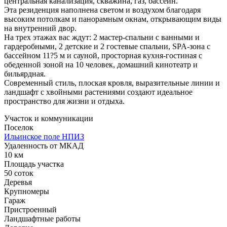
центральная канализация, скважина, газ, бассейн.
Эта резиденция наполнена светом и воздухом благодаря
высоким потолкам и панорамным окнам, открывающим виды
на внутренний двор.
На трех этажах вас ждут: 2 мастер-спальни с ванными и
гардеробными, 2 детские и 2 гостевые спальни, SPA-зона с
бассейном 11?5 м и сауной, просторная кухня-гостиная с
обеденной зоной на 10 человек, домашний кинотеатр и
бильярдная.
Современный стиль, плоская кровля, выразительные линии и
ландшафт с хвойными растениями создают идеальное
пространство для жизни и отдыха.
Участок и коммуникации
Поселок
Ильинское поле НПИЗ
Удаленность от МКАД
10 км
Площадь участка
50 соток
Деревья
Крупномеры
Гараж
Пристроенный
Ландшафтные работы