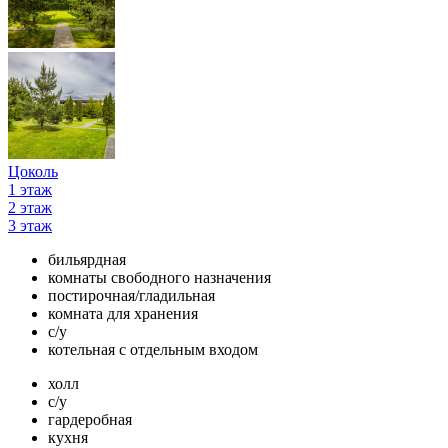
Цоколь
1 этаж
2 этаж
3 этаж
бильярдная
комнаты свободного назначения
постирочная/гладильная
комната для хранения
с/у
котельная с отдельным входом
холл
с/у
гардеробная
кухня