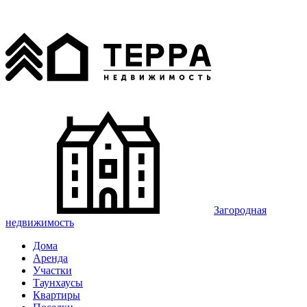
Загородная
недвижимость
Дома
Аренда
Участки
Таунхаусы
Квартиры