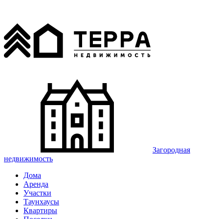
Загородная
недвижимость
Дома
Аренда
Участки
Таунхаусы
Квартиры