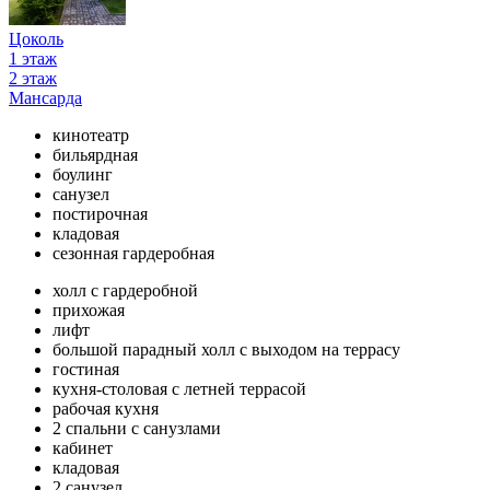
Цоколь
1 этаж
2 этаж
Мансарда
кинотеатр
бильярдная
боулинг
санузел
постирочная
кладовая
сезонная гардеробная
холл с гардеробной
прихожая
лифт
большой парадный холл с выходом на террасу
гостиная
кухня-столовая с летней террасой
рабочая кухня
2 спальни с санузлами
кабинет
кладовая
2 санузел