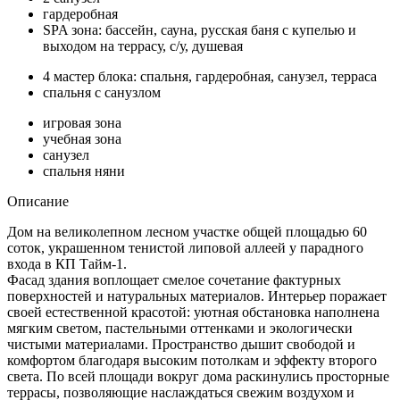
гардеробная
SPA зона: бассейн, сауна, русская баня с купелью и
выходом на террасу, с/у, душевая
4 мастер блока: спальня, гардеробная, санузел, терраса
спальня с санузлом
игровая зона
учебная зона
санузел
спальня няни
Описание
Дом на великолепном лесном участке общей площадью 60
соток, украшенном тенистой липовой аллеей у парадного
входа в КП Тайм-1.
Фасад здания воплощает смелое сочетание фактурных
поверхностей и натуральных материалов. Интерьер поражает
своей естественной красотой: уютная обстановка наполнена
мягким светом, пастельными оттенками и экологически
чистыми материалами. Пространство дышит свободой и
комфортом благодаря высоким потолкам и эффекту второго
света. По всей площади вокруг дома раскинулись просторные
террасы, позволяющие наслаждаться свежим воздухом и