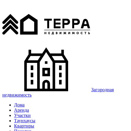
Загородная
недвижимость
Дома
Аренда
Участки
Таунхаусы
Квартиры