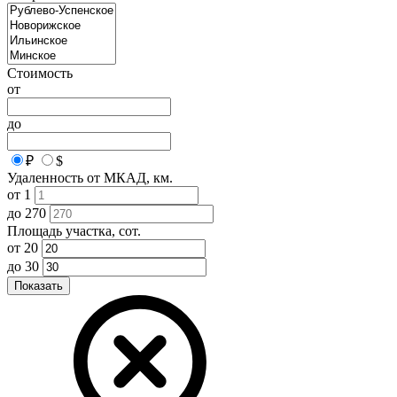
Стоимость
от
до
₽
$
Удаленность от МКАД, км.
от
1
до
270
Площадь участка, сот.
от
20
до
30
Показать