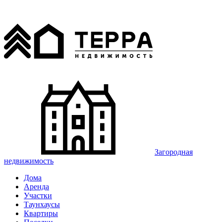
Загородная
недвижимость
Дома
Аренда
Участки
Таунхаусы
Квартиры