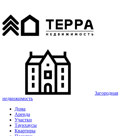
Загородная
недвижимость
Дома
Аренда
Участки
Таунхаусы
Квартиры