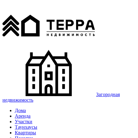
Загородная
недвижимость
Дома
Аренда
Участки
Таунхаусы
Квартиры