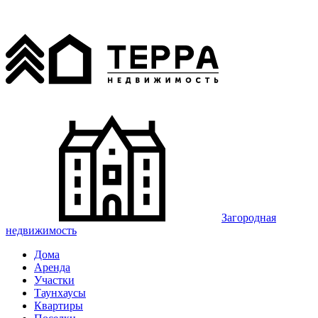
Загородная
недвижимость
Дома
Аренда
Участки
Таунхаусы
Квартиры