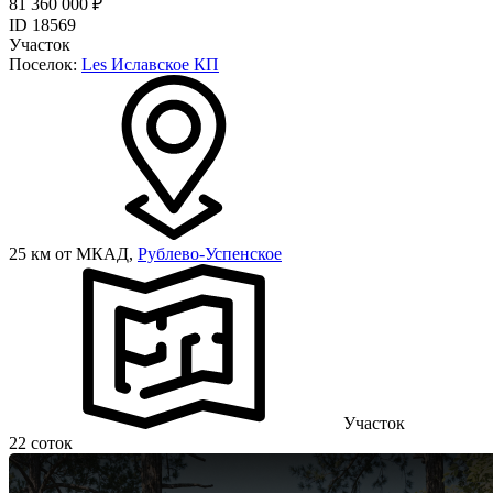
81 360 000 ₽
ID 18569
Участок
Поселок:
Les Иславское КП
25 км от МКАД,
Рублево-Успенское
Участок
22 соток