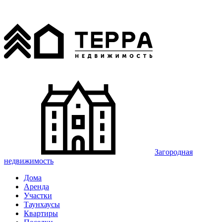
Загородная
недвижимость
Дома
Аренда
Участки
Таунхаусы
Квартиры