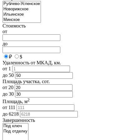
Стоимость
от
до
₽
$
Удаленность от МКАД, км.
от
1
до
50
Площадь участка, сот.
от
20
до
30
2
Площадь, м
от
111
до
6218
Завершенность