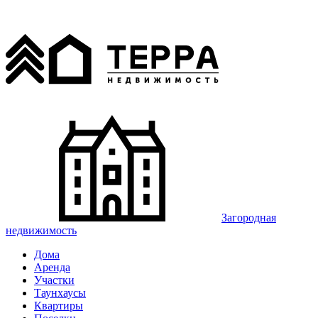
Загородная
недвижимость
Дома
Аренда
Участки
Таунхаусы
Квартиры