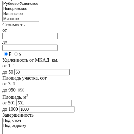
Стоимость
от
до
₽
$
Удаленность от МКАД, км.
от
1
до
50
Площадь участка, сот.
от
3
до
950
2
Площадь, м
от
501
до
1000
Завершенность