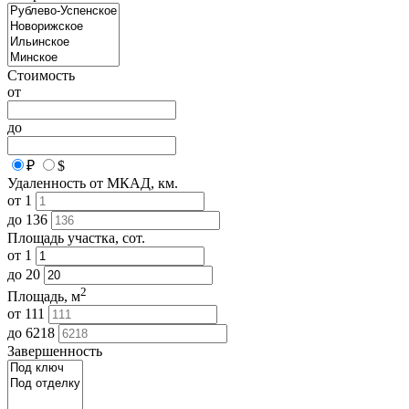
Стоимость
от
до
₽
$
Удаленность от МКАД, км.
от
1
до
136
Площадь участка, сот.
от
1
до
20
2
Площадь, м
от
111
до
6218
Завершенность