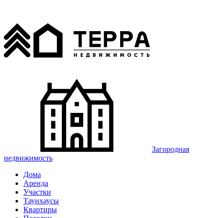
Загородная
недвижимость
Дома
Аренда
Участки
Таунхаусы
Квартиры