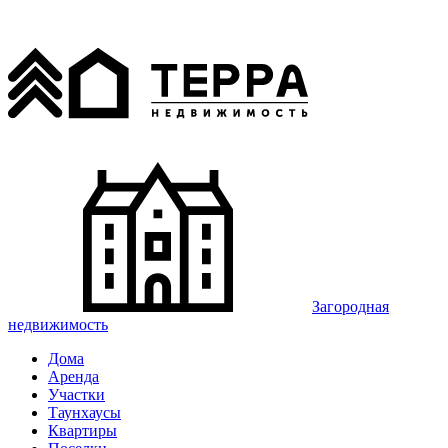
Загородная
недвижимость
Дома
Аренда
Участки
Таунхаусы
Квартиры