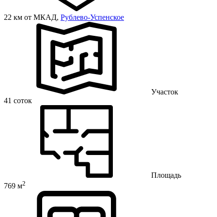
22 км от МКАД,
Рублево-Успенское
Участок
41 соток
Площадь
2
769 м