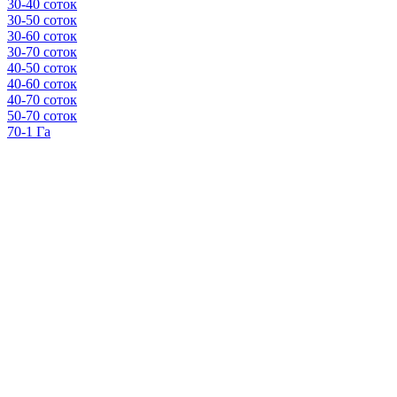
30-40 соток
30-50 соток
30-60 соток
30-70 соток
40-50 соток
40-60 соток
40-70 соток
50-70 соток
70-1 Га