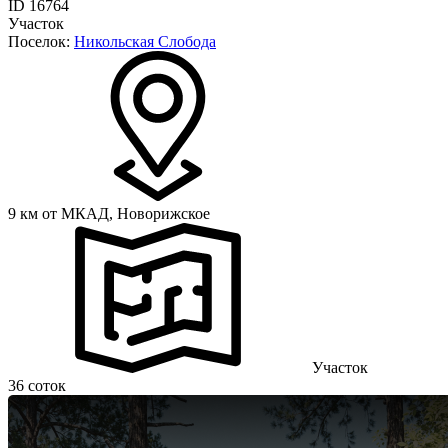
ID 16764
Участок
Поселок:
Никольская Слобода
9 км от МКАД,
Новорижское
Участок
36 соток