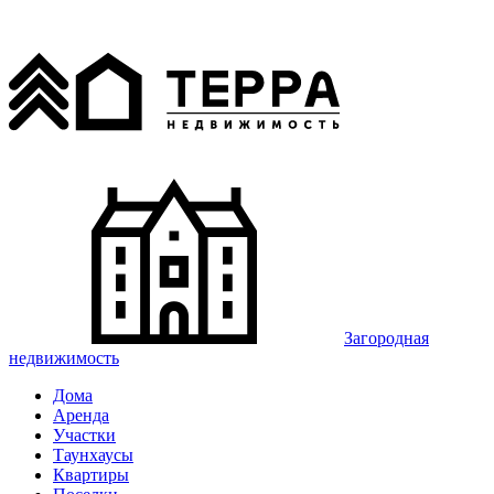
Загородная
недвижимость
Дома
Аренда
Участки
Таунхаусы
Квартиры