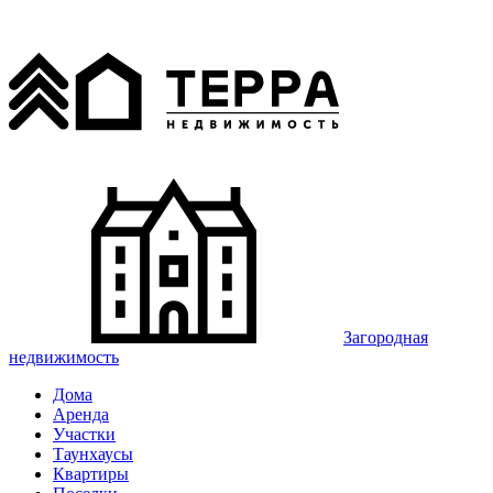
Загородная
недвижимость
Дома
Аренда
Участки
Таунхаусы
Квартиры