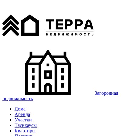
Загородная
недвижимость
Дома
Аренда
Участки
Таунхаусы
Квартиры