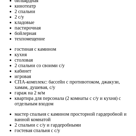
бильярдная
кинотеатр
2 спальни
2 с/у
кладовые
пастирочная
бойлерная
техпомещение
гостиная с камином
кухня
столовая
2 спальни со своими с/у
кабинет
игровая
СПА-комплекс: бассейн с противотоком, джакузи,
хамам, душевая, с/у
гараж на 2 м/м
квартира для персонала (2 комнаты с с/у и кухня) с
отдельным входом
мастер спальня с камином просторной гардеробной и
ванной комнатой
2 спальни с с/у и гардеробными
гостевая спальня с с/у