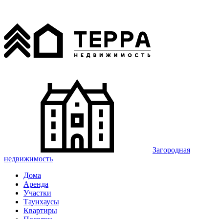
Загородная
недвижимость
Дома
Аренда
Участки
Таунхаусы
Квартиры