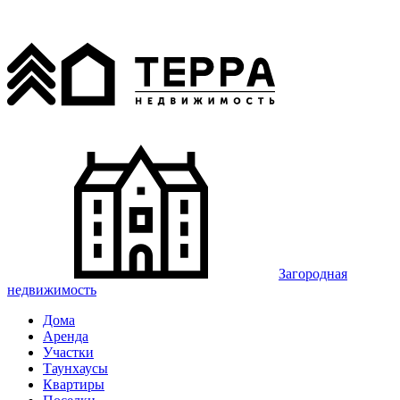
Загородная
недвижимость
Дома
Аренда
Участки
Таунхаусы
Квартиры