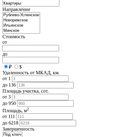
Направление
Стоимость
от
до
₽
$
Удаленность от МКАД, км.
от
1
до
136
Площадь участка, сот.
от
3
до
950
2
Площадь, м
от
111
до
6218
Завершенность