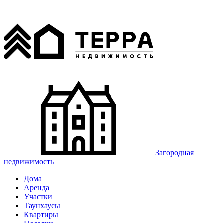
Загородная
недвижимость
Дома
Аренда
Участки
Таунхаусы
Квартиры