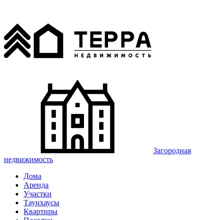
Загородная
недвижимость
Дома
Аренда
Участки
Таунхаусы
Квартиры