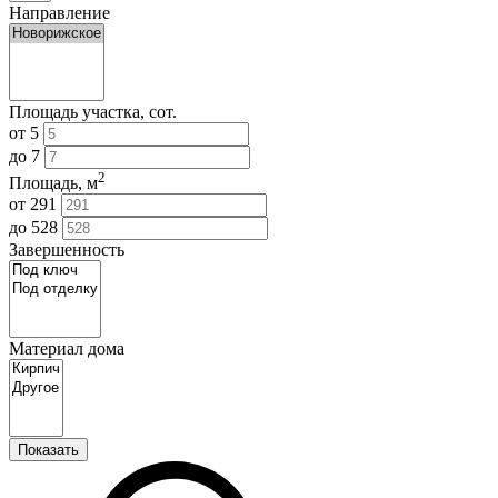
Направление
Площадь участка, сот.
от
5
до
7
2
Площадь, м
от
291
до
528
Завершенность
Материал дома
Показать