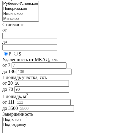
Стоимость
от
до
₽
$
Удаленность от МКАД, км.
от
7
до
136
Площадь участка, сот.
от
20
до
70
2
Площадь, м
от
111
до
3500
Завершенность