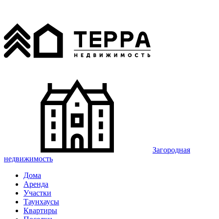
Загородная
недвижимость
Дома
Аренда
Участки
Таунхаусы
Квартиры