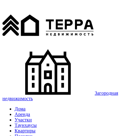
Загородная
недвижимость
Дома
Аренда
Участки
Таунхаусы
Квартиры