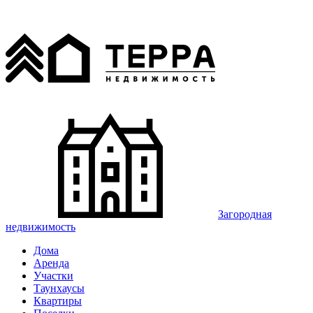
Загородная
недвижимость
Дома
Аренда
Участки
Таунхаусы
Квартиры