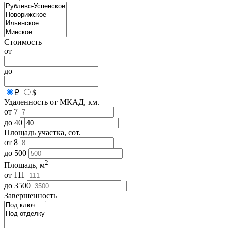
Стоимость
от
до
₽
$
Удаленность от МКАД, км.
от
7
до
40
Площадь участка, сот.
от
8
до
500
2
Площадь, м
от
111
до
3500
Завершенность