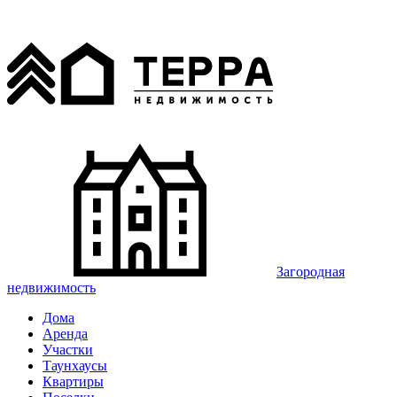
Загородная
недвижимость
Дома
Аренда
Участки
Таунхаусы
Квартиры