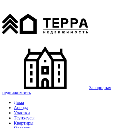
Загородная
недвижимость
Дома
Аренда
Участки
Таунхаусы
Квартиры